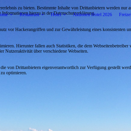
lebnis zu bieten. Bestimmte Inhalte von Drittanbietern werden nur ang
e Informationen hierzu in der Datenschutzerklärung.
ome
Restaurant
Hotel
Aktionen Hotel 2026
Freize
utz vor Hackerangriffen und zur Gewährleistung eines konsistenten un
ieren. Hierunter fallen auch Statistiken, die dem Webseitenbetreiber v
r Nutzeraktivität über verschiedene Webseiten.
 die von Drittanbietern eigenverantwortlich zur Verfügung gestellt wer
 zu optimieren.