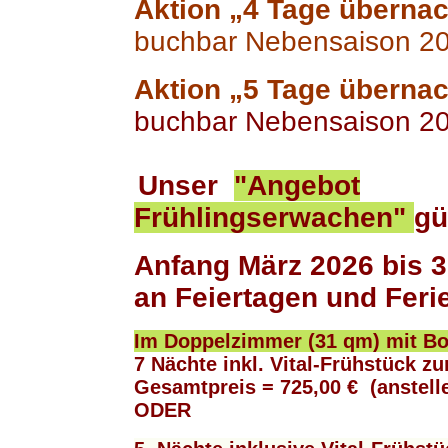
Aktion „4 Tage übernac
buchbar Nebensaison 
Aktion „5 Tage übernac
buchbar Nebensaison 2
Unser
"Angebot
Frühlingserwachen"
gü
Anfang März 2026 bis 3
an Feiertagen und Feri
Im Doppelzimmer (31 qm) mit B
7 Nächte inkl. Vital-Frühstück 
Gesamtpreis = 725,00 € (anstell
ODER