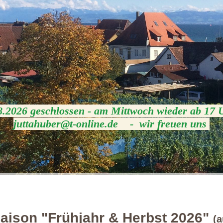
8.2026 geschlossen - am Mittwoch wieder ab 17 
juttahuber@t-online.de - wir freuen uns
saison "Frühjahr & Herbst 2026"
(a