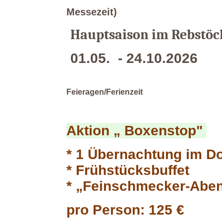
Messezeit)
Hauptsaison im Rebstöc
01.05. - 24.1
14.11.
Feieragen/Ferienzeit
Aktion „ Boxenstop"
* 1 Übernachtung im D
* Frühstücksbuffet
* „Feinschmecker-Aben
pro Person: 125 €