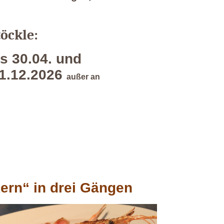
töckle:
.04. und
026
außer an
ern“ in drei Gängen