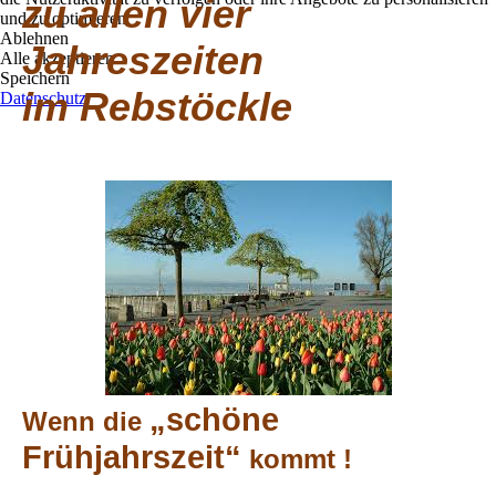
zu allen vier
und zu optimieren.
Ablehnen
Jahreszeiten
Alle akzeptieren
Speichern
im
Rebstöckle
Datenschutz
„schöne
Wenn die
Frühjahrszeit“
kommt !