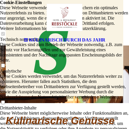
s
Cookie-Einstellungen
Diese Webseite verwendet Cookies, um Besuchern ein optimales
Nutzererlebnis zu bieten. Bestimmte Inhalte von Drittanbietern werden
nur angezeigt, wenn die entsprechende Option aktiviert ist. Die
Datenverarbeitung kann dann auch in einem Drittland erfolgen.
Weitere Informationen hierzu in der Datenschutzerklärung.
Technisch notwendige
KULINARISCH DURCH DAS JAHR
Diese Cookies sind zum Betrieb der Webseite notwendig, z.B. zum
Schutz vor Hackerangriffen und zur Gewährleistung eines
konsistenten und der Nachfrage angepassten Erscheinungsbilds der
Seite.
Analytische
Diese Cookies werden verwendet, um das Nutzererlebnis weiter zu
optimieren. Hierunter fallen auch Statistiken, die dem
Webseitenbetreiber von Drittanbietern zur Verfügung gestellt werden,
sowie die Ausspielung von personalisierter Werbung durch die
Nachverfolgung der Nutzeraktivität über verschiedene Webseiten.
Drittanbieter-Inhalte
Diese Webseite bietet möglicherweise Inhalte oder Funktionalitäten an,
Kulinarische Genüsse
die von Drittanbietern eigenverantwortlich zur Verfügung gestellt
werden. Diese Drittanbieter können eigene Cookies setzen, z.B. um
die Nutzeraktivität zu verfolgen oder ihre Angebote zu personalisieren