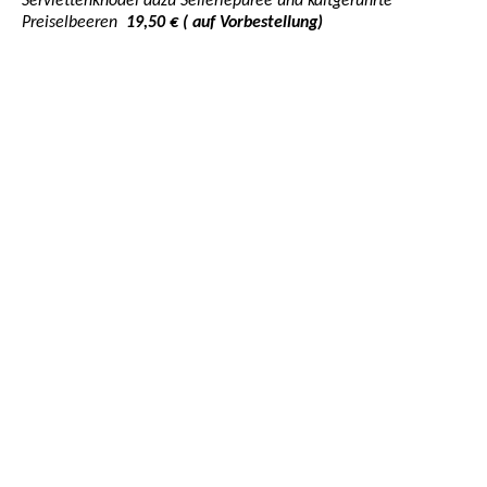
Serviettenknödel dazu Selleriepüree und kaltgerührte
Preiselbeeren
19,50 € ( auf Vorbestellung)