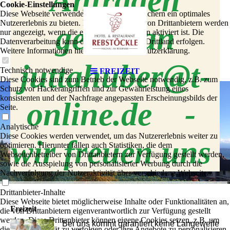
Anfragen
Cookie-Einstellungen
Diese Webseite verwendet Cookies, um Besuchern ein optimales
Nutzererlebnis zu bieten. Bestimmte Inhalte von Drittanbietern werden
gerne an
nur angezeigt, wenn die entsprechende Option aktiviert ist. Die
Datenverarbeitung kann dann auch in einem Drittland erfolgen.
Weitere Informationen hierzu in der Datenschutzerklärung.
juttahuber@t-
Technisch notwendige
FREIZEIT
Diese Cookies sind zum Betrieb der Webseite notwendig, z.B. zum
Schutz vor Hackerangriffen und zur Gewährleistung eines
konsistenten und der Nachfrage angepassten Erscheinungsbilds der
online.de -
Seite.
Analytische
Diese Cookies werden verwendet, um das Nutzererlebnis weiter zu
wir freuen uns
optimieren. Hierunter fallen auch Statistiken, die dem
Webseitenbetreiber von Drittanbietern zur Verfügung gestellt werden,
sowie die Ausspielung von personalisierter Werbung durch die
Nachverfolgung der Nutzeraktivität über verschiedene Webseiten.
Drittanbieter-Inhalte
Diese Webseite bietet möglicherweise Inhalte oder Funktionalitäten an,
Freizeit
die von Drittanbietern eigenverantwortlich zur Verfügung gestellt
werden. Diese Drittanbieter können eigene Cookies setzen, z.B. um
Bei uns kommt garantiert keine Langeweile
die Nutzeraktivität zu verfolgen oder ihre Angebote zu personalisieren